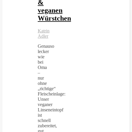
&
veganen
Würstchen
Katrin
Adler
Genauso
lecker
wie
bei
Oma
–
nur
ohne
„richtige“
Fleischeinlage:
Unser
veganer
Linseneintopf
ist
schnell
zubereitet,
gut