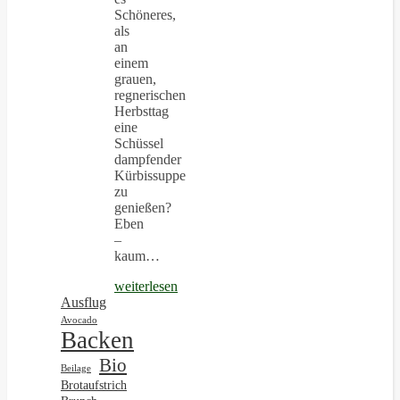
Schöneres,
als
an
einem
grauen,
regnerischen
Herbsttag
eine
Schüssel
dampfender
Kürbissuppe
zu
genießen?
Eben
–
kaum…
weiterlesen
Ausflug
Avocado
Backen
Bio
Beilage
Brotaufstrich