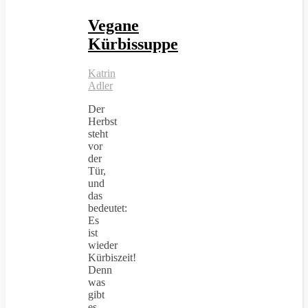
Vegane
Kürbissuppe
Katrin
Adler
Der
Herbst
steht
vor
der
Tür,
und
das
bedeutet:
Es
ist
wieder
Kürbiszeit!
Denn
was
gibt
es