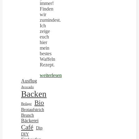
immer!
Finden
wir
zumindest.
Ich
zeige
euch
hier
mein
bestes
Waffeln
Rezept.
weiterlesen
Ausflug
Avocado
Backen
Bio
Beilage
Brotaufstrich
Brunch
Bäckerei
Café
Dip
DIY