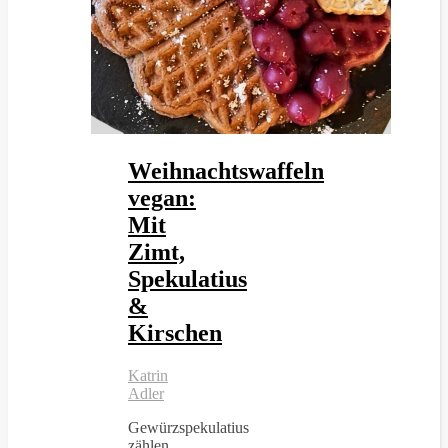
Weihnachtswaffeln
vegan:
Mit
Zimt,
Spekulatius
&
Kirschen
Katrin
Adler
Gewürzspekulatius
zählen