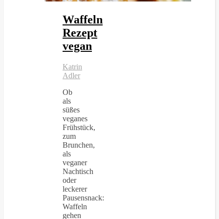
Waffeln
Rezept
vegan
Katrin
Adler
Ob
als
süßes
veganes
Frühstück,
zum
Brunchen,
als
veganer
Nachtisch
oder
leckerer
Pausensnack:
Waffeln
gehen