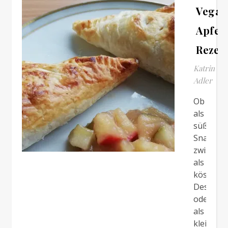
Vegan
Apfel
Rezep
Katrin
Adler
Ob
als
süßer
Snack
zwischen
als
köstliche
Dessert
oder
als
kleiner