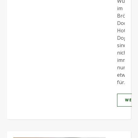
Würstch
im
Brötchen
Doch
Hot
Dogs
sind
nicht
immer
nur
etwas
für…
WEIT