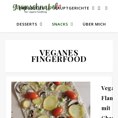
FRÜHSTÜCK
HAUPTGERICHTE
DESSERTS
SNACKS
ÜBER MICH
VEGANES
FINGERFOOD
Vegan
Flam
mit
Cham