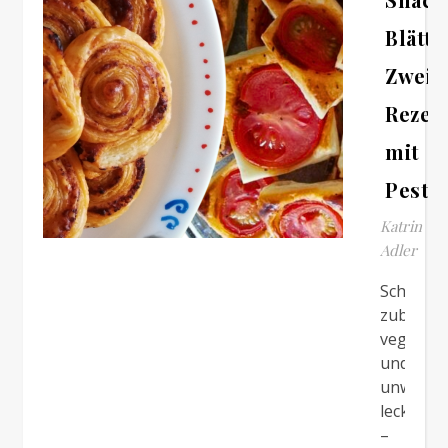
Blätte
Zwei
Rezep
mit
Pesto
Katrin
Adler
Schnell
zubereite
vegan
und
unwiders
lecker
–