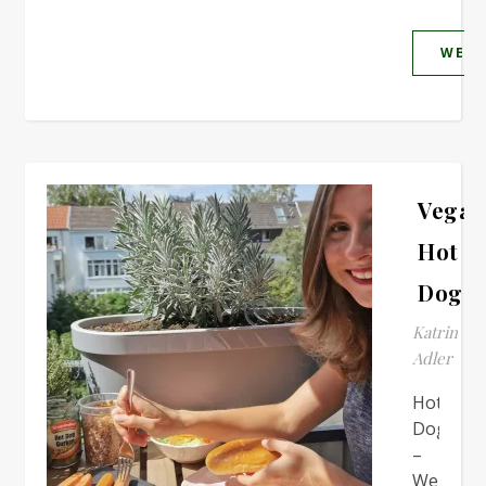
WEIT
Vegan
Hot
Dogs
Katrin
Adler
Hot
Dogs
–
Wer