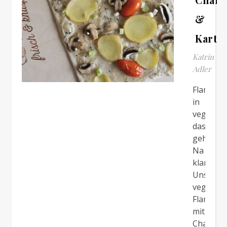
&
Karto
Katrin
Adler
Flammku
in
vegan,
das
geht?
Na
klar!
Unser
veganer
Flammku
mit
Champig