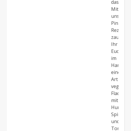
das!
Mit
unserem
Pinsa
Rezept
zaubert
Ihr
Euch
im
Handum
eine
Art
veganes
Fladenbr
mit
Hummus
Spinat
und
Tomaten