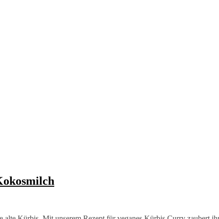
Kokosmilch
te alte Kürbis. Mit unserem Rezept für veganes Kürbis Curry zaubert ih