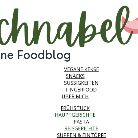
FRÜHSTÜCK
HAUPTGERICHTE
PASTA
REISGERICHTE
SUPPEN & EINTÖPFE
SALATE
DESSERTS
VEGANES EIS
VEGANE KUCHEN & MUFFINS
VEGANE KEKSE
SNACKS
SÜSSIGKEITEN
FINGERFOOD
ÜBER MICH
FRÜHSTÜCK
HAUPTGERICHTE
PASTA
REISGERICHTE
SUPPEN & EINTÖPFE