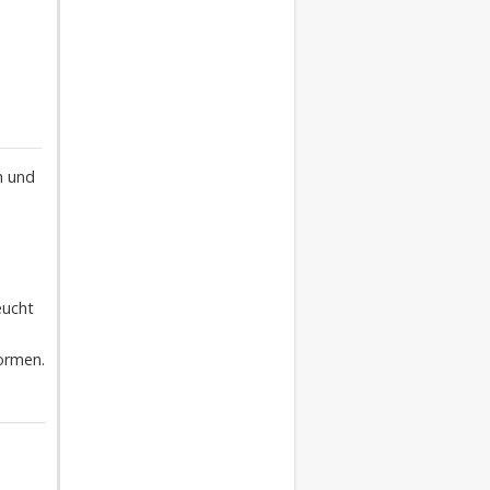
n und
eucht
ormen.