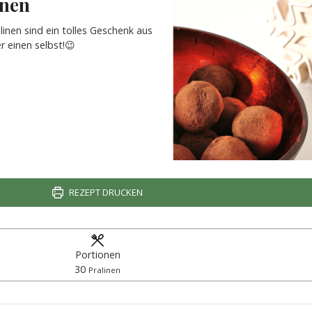
inen
inen sind ein tolles Geschenk aus
r einen selbst!😉
REZEPT DRUCKEN
Portionen
30
Pralinen