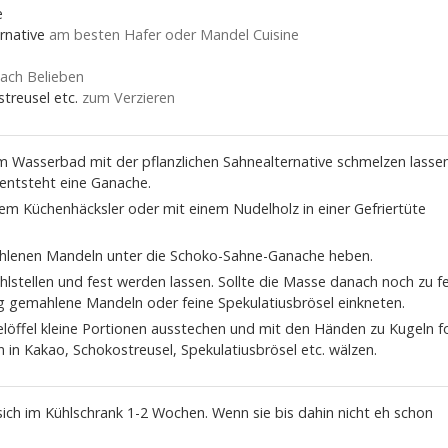
e
rnative
am besten Hafer oder Mandel Cuisine
ach Belieben
treusel etc.
zum Verzieren
im Wasserbad mit der pflanzlichen Sahnealternative schmelzen lasse
 entsteht eine Ganache.
nem Küchenhäcksler oder mit einem Nudelholz in einer Gefriertüte
hlenen Mandeln unter die Schoko-Sahne-Ganache heben.
lstellen und fest werden lassen. Sollte die Masse danach noch zu f
ig gemahlene Mandeln oder feine Spekulatiusbrösel einkneten.
löffel kleine Portionen ausstechen und mit den Händen zu Kugeln f
 in Kakao, Schokostreusel, Spekulatiusbrösel etc. wälzen.
 sich im Kühlschrank 1-2 Wochen. Wenn sie bis dahin nicht eh schon