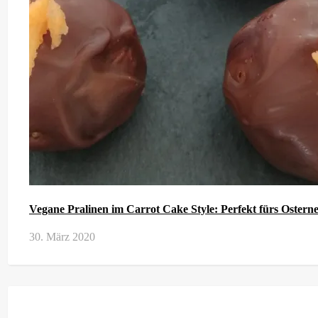
Vegane Pralinen im Carrot Cake Style: Perfekt fürs Osterne
30. März 2020