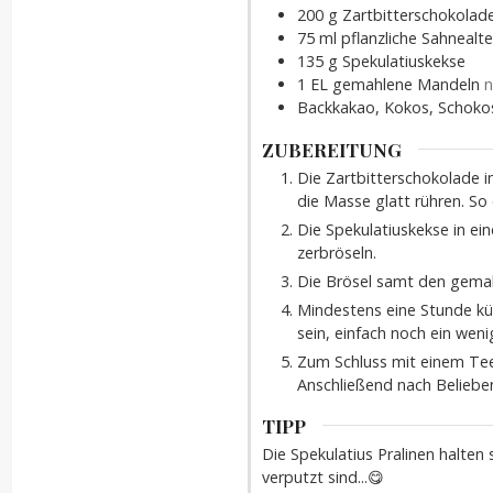
200
g
Zartbitterschokolad
75
ml
pflanzliche Sahnealte
135
g
Spekulatiuskekse
1
EL
gemahlene Mandeln
n
Backkakao, Kokos, Schokos
ZUBEREITUNG
Die Zartbitterschokolade 
die Masse glatt rühren. So
Die Spekulatiuskekse in ei
zerbröseln.
Die Brösel samt den gema
Mindestens eine Stunde küh
sein, einfach noch ein wen
Zum Schluss mit einem Tee
Anschließend nach Belieben
TIPP
Die Spekulatius Pralinen halten
verputzt sind...😋